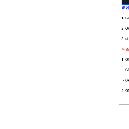
※ 
1. 
2. 
3.
※ 
1. 
- 
- 
2.