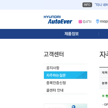
제목
분류
※ 
- 