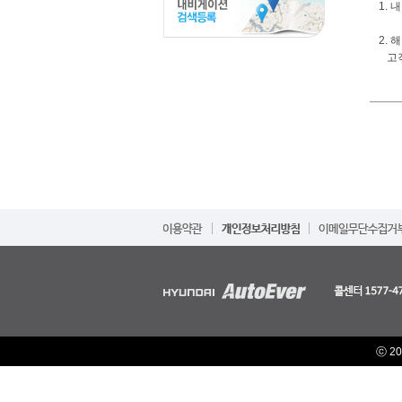
1. 
2.
고객
ⓒ 20