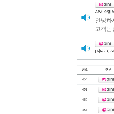
AP시스템 M
안녕하
고객님들
[지니2D]
번호
구분
454
453
452
451