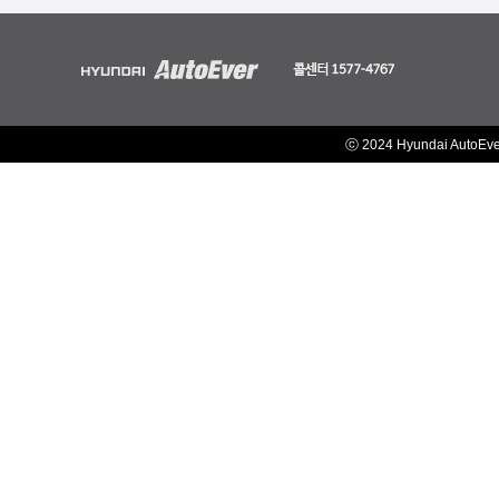
ⓒ 2024 Hyundai AutoEv