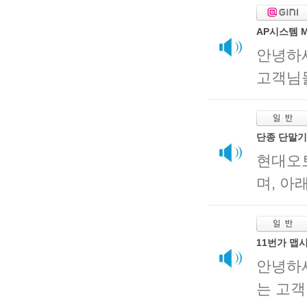
AP시스템 M
안녕하
고객님들
단종 단말기(
현대오
며, 아
11번가 맵
안녕하
는 고객