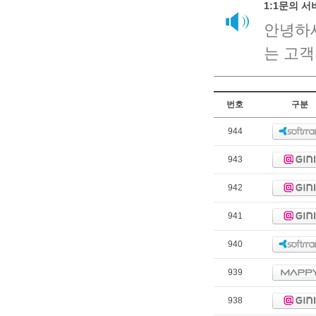
1:1문의 
안녕하
는 고객
번호
구분
944
943
942
941
940
939
938