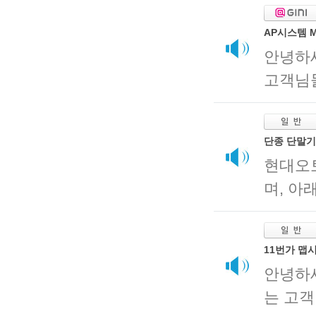
AP시스템 M
안녕하
고객님들
단종 단말기(
현대오
며, 아
11번가 맵
안녕하
는 고객