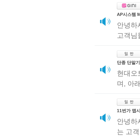
AP시스템 M
안녕하
고객님들
단종 단말기(
현대오
며, 아
11번가 맵
안녕하
는 고객