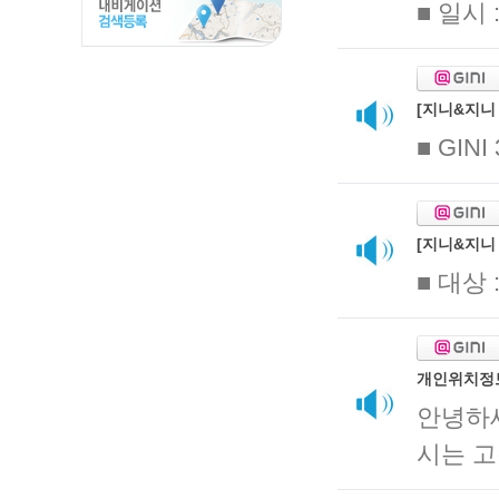
■ 일시 
[지니&지니 
■ GINI
[지니&지니
■ 대상 
개인위치정
안녕하
시는 고