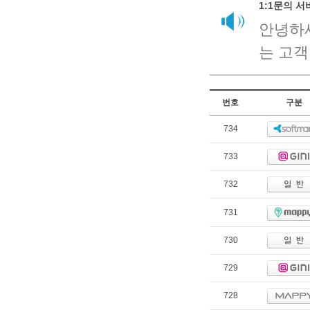
1:1문의 
안녕하
는 고객
번호
구분
734
733
732
731
730
729
728