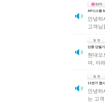
AP시스템 M
안녕하
고객님들
단종 단말기(
현대오
며, 아
11번가 맵
안녕하
는 고객