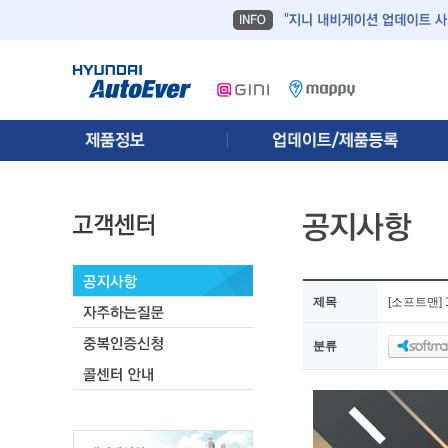
제목
[소프트맨]
분류