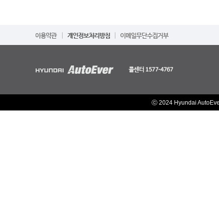
ⓒ 2024 Hyundai AutoEv