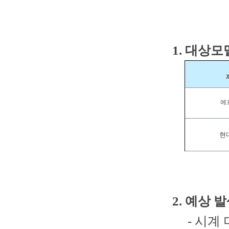
1.
대상모
에
현
2. 예상 
- 시계 