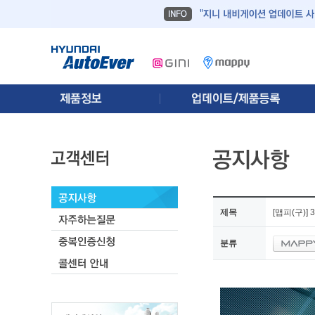
제목
[맵피(구)]
분류
[[맵피(구)] 2월 2차 안