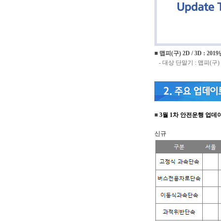
■
맵피(구) 2D / 3D
: 201
- 대상 단말기 : 맵피(구)
■
3월 1
차 안전운행 업데
신규