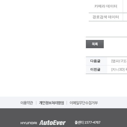
카메라
데이터
경로검색
데이터
다음글
[맵피(구)
이전글
[지니3D] 