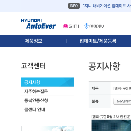
제목
[맵피(구)]
분류
[맵피(구)] 8월 2차 안