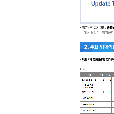
■
맵피(구) 2D / 3D
:
2019
- 대상 단말기 : 맵피(구)
■
8월 2
차 안전운행 업데
신규