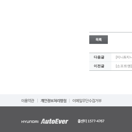
다음글
[지니&지
이전글
[소프트맨]