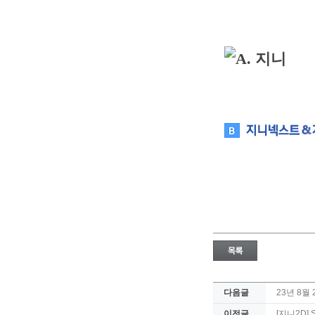
다음글
23년 8월
이전글
[지니2D]