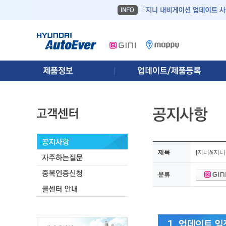
제목
[지니&지니
분류