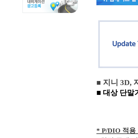
■
지니 3D, 
■
대상 단말기:
* P/DIO 적