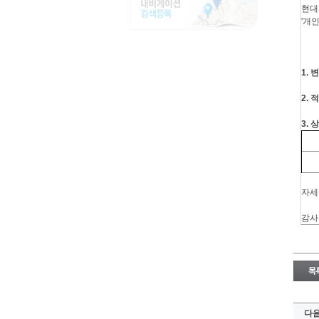
현대
'개
-
1.
2.
3.
자세
감사
다