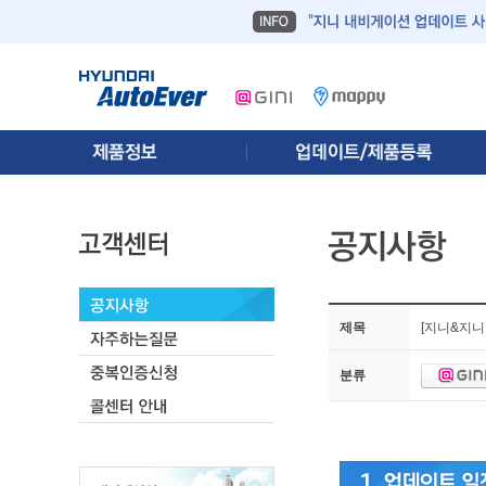
제목
[지니&지니
분류