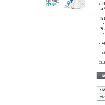
1.
1)
- '
2)
- '
3)
- '
2. 
3. 
감사
다
이