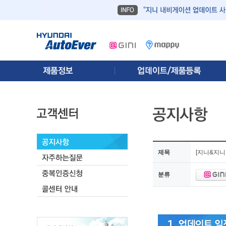
제목
[지니&지니
분류