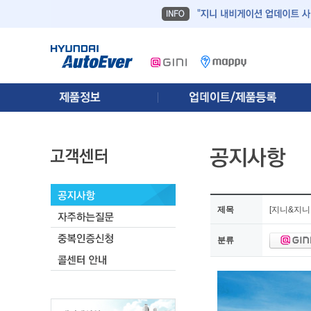
제목
[지니&지니
분류