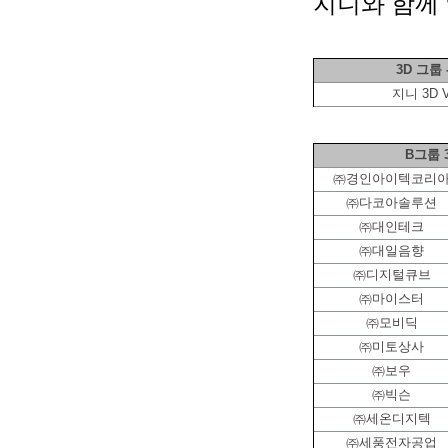
지니와 함께 
3D 그룹 -
지니 3D 
B그룹 3/
㈜경인아이텍코리
㈜다코아솔루션
㈜대인테크
㈜대일음향
㈜디지털큐브
㈜마이스터
㈜모비딕
㈜미토상사
㈜보우
㈜빅슨
㈜세온디지텍
㈜세풍전자공업