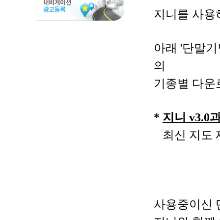
지니를 사용
아래 '단말
의
기종별 다운로
*
지니 v3.
최신 지도 
사용중이신 