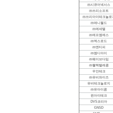
㈜시큐어넥서스
㈜쓰리소프트
㈜쓰리아이테크놀로
㈜애니월드
㈜에세텔
㈜에프엠에스
㈜엑스로드
㈜엔티피
㈜엠디아이
㈜웨이브다임
㈜웰텍텔레콤
우인테크
㈜유비와이즈
유비테크놀로지
㈜유아이콤
윈아이테크
DVS코리아
GNSD