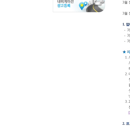
3월
3월
1.
- 3
- 3
- 3
★ 지
1.
A,
해당
2.
첫째
둘째
셋째
넷째
3.
전화
2.