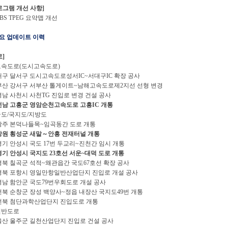
로그램 개선 사항]
BS TPEG 요약맵 개선
 주요 업데이트 이력
로]
고속도로(도시고속도로)
대구 달서구 도시고속도로성서IC~서대구IC 확장 공사
부산 강서구 서부산 톨게이트~남해고속도로제2지선 선형 변경
경남 사천시 사천TG 진입로 변경 건설 공사
전남 고흥군 영암순천고속도로 고흥IC 개통
국도/국지도/지방도
광주 본덕나들목~임곡동간 도로 개통
강원 횡성군 새말～안흥 전재터널 개통
경기 안성시 국도 17번 두교리~진천간 임시 개통
경기 안성시 국지도 23호선 서운~대덕 도로 개통
경북 칠곡군 석적~왜관읍간 국도67호선 확장 공사
경북 포항시 영일만항일반산업단지 진입로 개설 공사
경남 함안군 국도79번우회도로 개설 공사
전북 순창군 장성 백양사~정읍 내장산 국지도49번 개통
전북 첨단과학산업단지 진입도로 개통
일반도로
울산 울주군 길천산업단지 진입로 건설 공사