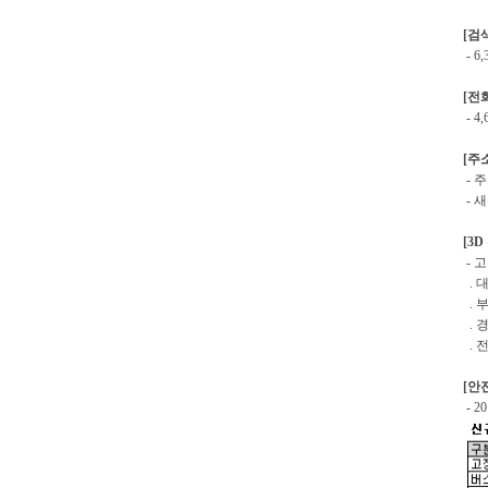
[검색
- 6
[전
- 4
[주
- 주
- 새
[3
- 고
. 
. 
. 
. 
[안
- 2