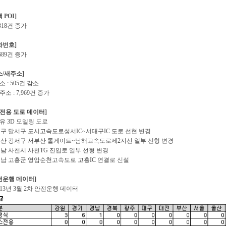
 POI]
,318건 증가
화번호]
,689건 증가
소/새주소]
소 : 505건 감소
주소 : 7,969건 증가
D 전용 도로 데이터]
유 3D 모델링 도로
대구 달서구 도시고속도로성서IC~서대구IC 도로 선현 변경
부산 강서구 서부산 톨게이트~남해고속도로제2지선 일부 선형 변경
경남 사천시 사천TG 진입로 일부 선형 변경
전남 고흥군 영암순천고속도로 고흥IC 연결로 신설
전운행 데이터]
013년 3월 2차 안전운행 데이터