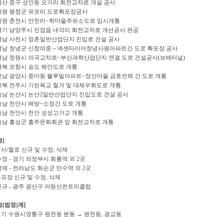
울산 중구 성안동 오거리 회전교차로 개설 공사
강원 평창군 유포리 도로확포장공사
강원 춘천시 만천리~학마을주유소도로 임시개통
경기 남양주시 진접읍 내각리 회전교차로 개선공사 완공
경남 사천시 정촌일반산업단지 진입로 건설 공사
경남 창녕군 신창여중～넥센타이어창녕사원아파트간 도로 확포장 공사
경남 창원시 의곡교차로~부산과학산업단지 연결 도로 건설공사(보배터널)
경북 포항시 송도 해안도로 개통
전남 광양시 중마동 블루빌아파트~정산마을 금호전력 간 도로 개통
전북 전주시 기린육교 철거 및 대체우회도로 개통
충남 논산시 논산2일반산업단지 진입도로 건설 공사
충남 천안시 배방~소정간 도로 개통
충남 천안시 천안 성성고가교 개통
충남 홍성군 홍주문화회관 앞 회전교차로 개통
경]
역사/철로 신규 및 수정, 삭제
수정 - 경기 의정부시 회룡역 외 2곳
삭제 - 전라남도 화순군 만수역 외 2곳
골프장 신규 및 수정, 삭제
신규 - 광주 광산구 어등산컨트리클럽
정(법정)계]
경기 수원시영통구 원천동 분동 → 원천동, 광교동