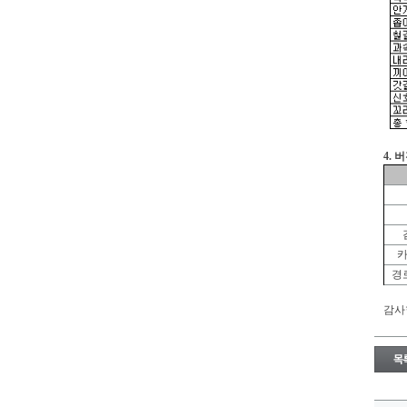
4. 
카
경
감사