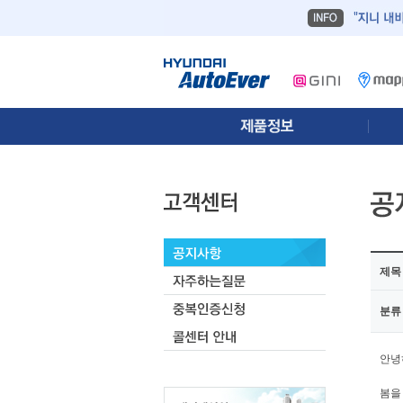
제목
분류
안녕
봄을