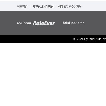
ⓒ 2024 Hyundai AutoEv