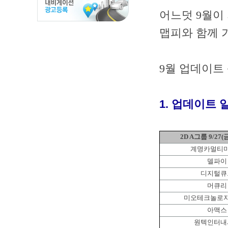
어느덧 9월이
맵피와 함께 
9월 업데이트
1. 업데이트 
2D A그룹 9/27(금
계명카멀티
델파이
디지털큐
머큐리
미오테크놀로
아맥스
원텍인터내