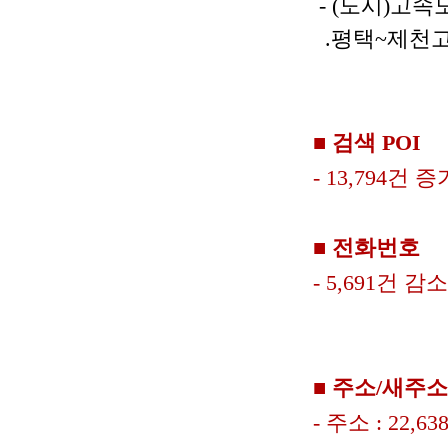
- (도시)고속
.평택~제천고
■ 검색 POI
- 13,794건 증
■ 전화번호
- 5,691건 감소
■ 주소/새주소
- 주소 : 22,6