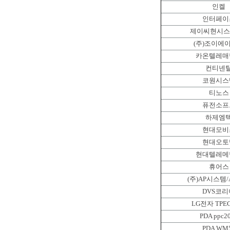
인켈
인터페이
제이씨현시스
(주)조이에
카온텔레매
컨티넨
코원시스
티노스
퓨전소프
하제엠
현대모비
현대오토
현대텔레메
휴어스
(주)AP시스템
DVS코리
LG전자 TPEG
PDA ppc2
PDA WM