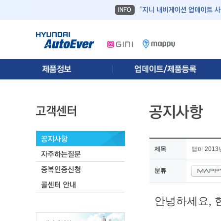
제목
맵피 201
분류
안녕하세요, 