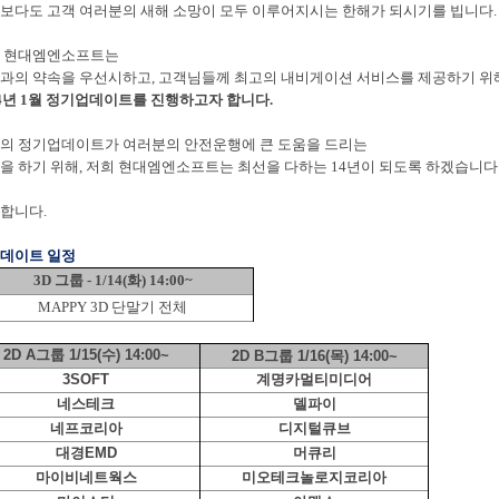
보다도 고객 여러분의 새해 소망이 모두 이루어지시는 한해가 되시기를 빕니다
 현대엠엔소프트는
과의 약속을 우선시하고
,
고객님들께 최고의 내비게이션 서비스를 제공하기 위
4
년
1
월 정기업데이트를 진행하고자 합니다
.
의 정기업데이트가 여러분의 안전운행에 큰 도움을 드리는
을 하기 위해
,
저희 현대엠엔소프트는 최선을 다하는
14
년이 되도록 하겠습니다
합니다
.
데이트 일정
3D 그룹 - 1/14(화) 14:00~
MAPPY 3D 단말기 전체
2D A그룹 1/15(수) 14:00~
2D B그룹 1/16(목) 14:00~
3SOFT
계명카멀티미디어
네스테크
델파이
네프코리아
디지털큐브
대경EMD
머큐리
마이비네트웍스
미오테크놀로지코리아