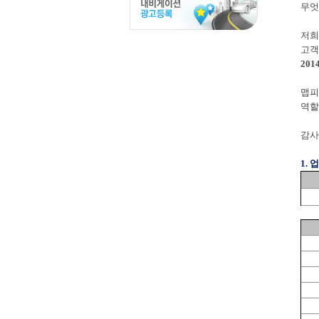
무엇
저희
고객
201
맵피
역할
감사
1.
업