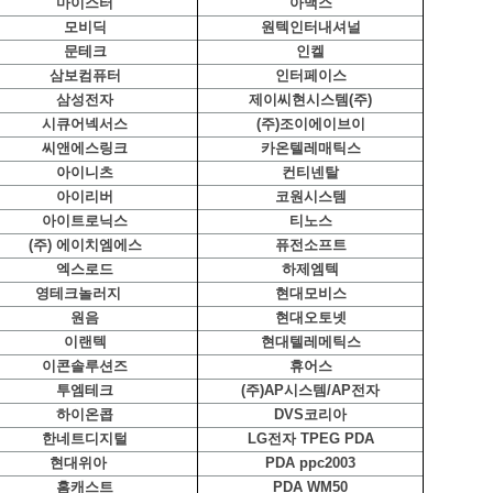
마이스터
아맥스
모비딕
원텍인터내셔널
문테크
인켈
삼보컴퓨터
인터페이스
삼성전자
제이씨현시스템(주)
시큐어넥서스
(주)조이에이브이
씨앤에스링크
카온텔레매틱스
아이니츠
컨티넨탈
아이리버
코원시스템
아이트로닉스
티노스
(주) 에이치엠에스
퓨전소프트
엑스로드
하제엠텍
영테크놀러지
현대모비스
원음
현대오토넷
이랜텍
현대텔레메틱스
이콘솔루션즈
휴어스
투엠테크
(주)AP시스템/AP전자
하이온콥
DVS코리아
한네트디지털
LG전자 TPEG PDA
현대위아
PDA ppc2003
홈캐스트
PDA WM50