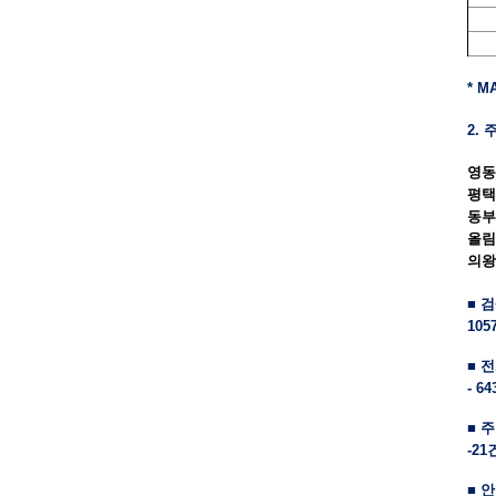
* 
2.
영동
평택
동부
올림
의왕
■ 검
105
■ 
- 6
■ 
-2
■ 