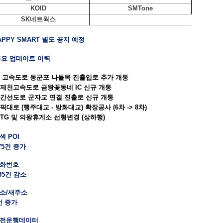
KOID
SMTone
SK네트웍스
MAPPY SMART 별도 공지 예정
 주요 업데이트 이력
 고속도로 동군포 나들목 진출입로 추가 개통
제천고속도로 금왕꽃동네 IC 신규 개통
간선도로 군자교 연결 진출로 신규 개통
픽대로 (행주대교 - 방화대교) 확장공사 (6차 -> 8차)
TG 및 의왕휴게소 선형변경 (상하행)
색 POI
75건 증가
전화번호
435건 감소
주소/새주소
1건 증가
안전운행데이터