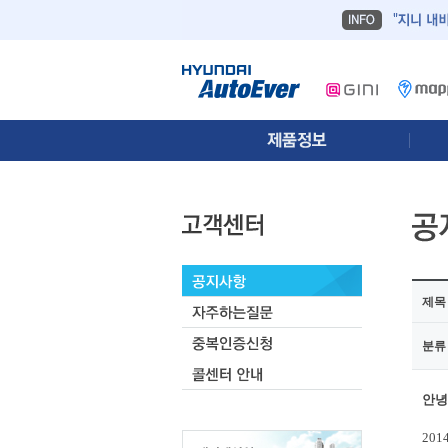
제목
분류
안녕
201