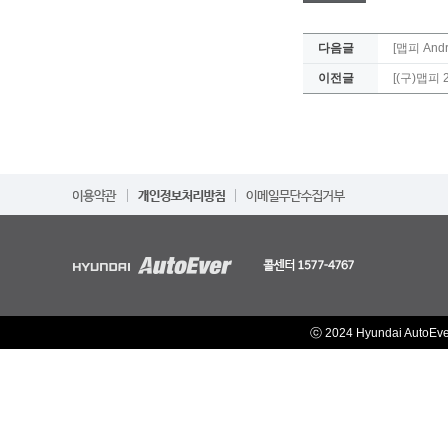
다음글
[맵피 And
이전글
[(구)맵피
ⓒ 2024 Hyundai AutoEv