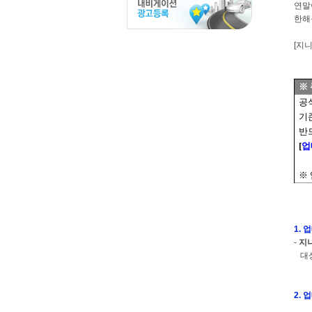
연말
한해
[지
※
공
기존
반
[
업
※
1.
-
지니
대상 
2.