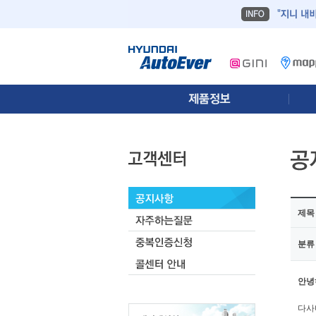
제목
분류
안녕
다사