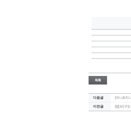
다음글
[지니&지니
이전글
[맵피(구)