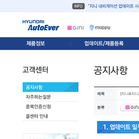
제목
[지니&지니
분류