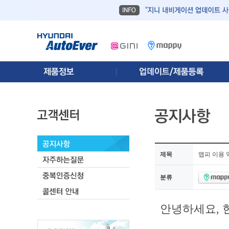
제목
맵피 이용 
분류
안녕하세요,