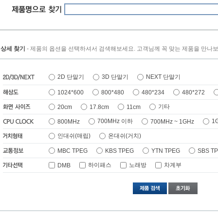
 상세 찾기
- 제품의 옵션을 선택하셔서 검색해보세요. 고객님께 꼭 맞는 제품을 만나보
2D 단말기
3D 단말기
NEXT 단말기
1024*600
800*480
480*234
480*272
기타
20cm
17.8cm
11cm
700MHz 이하
1
800MHz
700MHz ~ 1GHz
인대쉬(매립)
온대쉬(거치)
MBC TPEG
KBS TPEG
YTN TPEG
SBS T
하이패스
노래방
차계부
DMB