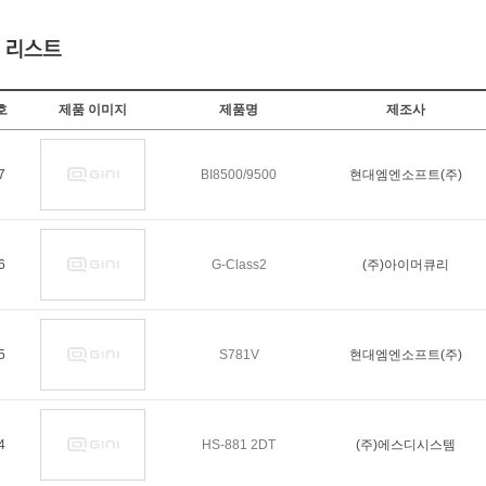
호
제품 이미지
제품명
제조사
7
BI8500/9500
현대엠엔소프트(주)
6
G-Class2
(주)아이머큐리
5
S781V
현대엠엔소프트(주)
4
HS-881 2DT
(주)에스디시스템