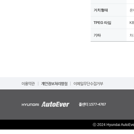
거치형태
온
TPEG 타입
K
기타
차
ⓒ 2024 Hyundai AutoEv