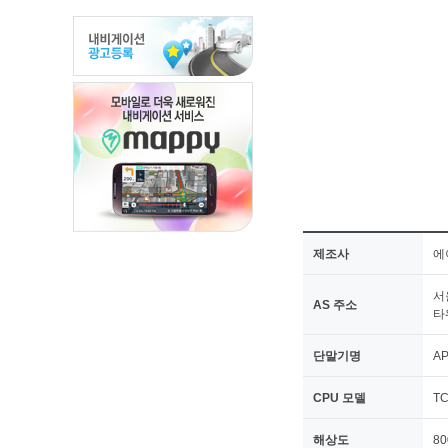
제조사
에
서
AS 주소
타
단말기명
AP
CPU 모델
T
해상도
80