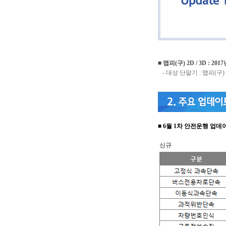
■
맵피(구) 2D / 3D
: 201
- 대상 단말기 : 맵피(구)
■
6
월
1차 안전운행
업데
신규