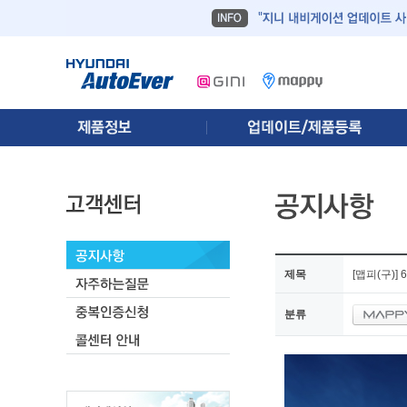
제목
[맵피(구)]
분류