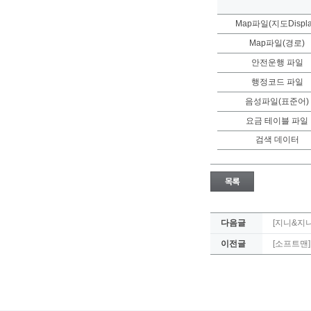
Map파일(지도Displa
Map파일(경로)
안전운행 파일
행정코드 파일
음성파일(표준어)
요금 테이블 파일
검색 데이터
다음글
[지니&지
이전글
[소프트맨]