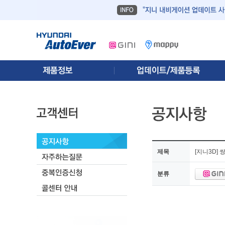
제목
[지니3D]
분류